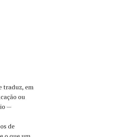
 traduz, em
icação ou
io —
cos de
te o que um