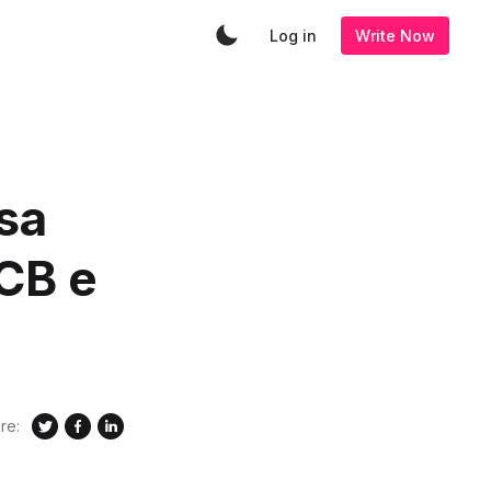
Log in
Write Now
sa
CB e
re: