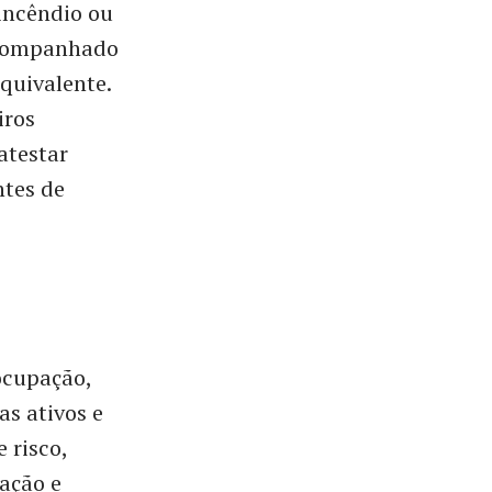
incêndio ou
 acompanhado
quivalente.
iros
atestar
ntes de
 ocupação,
as ativos e
 risco,
ação e