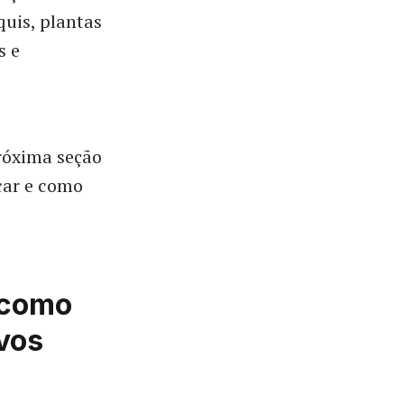
quis, plantas
s e
próxima seção
icar e como
 como
vos