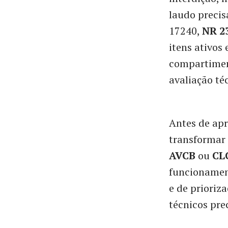
laudo precis
17240,
NR 2
itens ativos 
compartimen
avaliação té
Antes de apr
transformar 
AVCB
ou
CL
funcionament
e de prioriz
técnicos pre