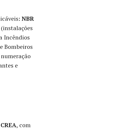
icáveis:
NBR
(instalações
a Incêndios
 de Bombeiros
 numeração
antes e
o
CREA
, com