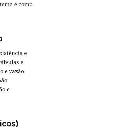
istema e como
o
xistência e
álvulas e
ão e vazão
não
ão e
icos)