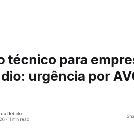
o técnico para empre
dio: urgência por AV
ardo Rebelo
Sha
026
·
11 min read