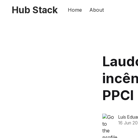
Hub Stack
Home
About
Laud
incên
PPCI
Luís Edu
16 Jun 2