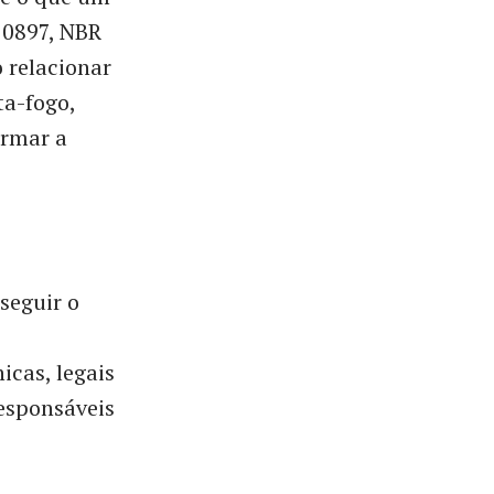
10897, NBR
 relacionar
ta-fogo,
ormar a
é
seguir o
icas, legais
responsáveis