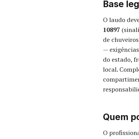
Base leg
O laudo deve
10897
(sinal
de chuveiros
— exigências
do estado, 
local. Compl
compartimen
responsabili
Quem po
O profission