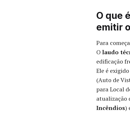
O que é
emitir 
Para começar
O
laudo téc
edificação f
Ele é exigid
(Auto de Vis
para Local d
atualização
Incêndios
)