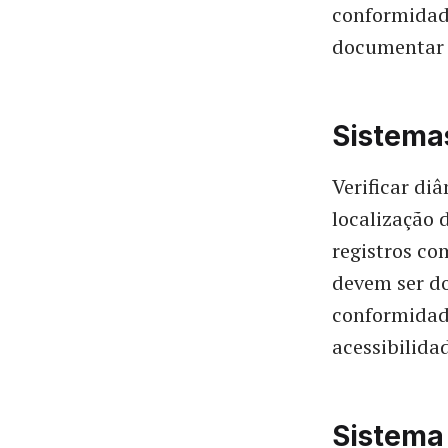
conformidade
documentar a
Sistemas
Verificar di
localização 
registros co
devem ser do
conformidade
acessibilida
Sistema 