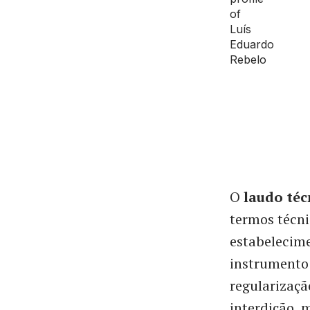
O
laudo téc
termos técni
estabelecime
instrumento
regularizaçã
interdição, 