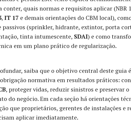
a conter, quais normas e requisitos aplicar (NBR 
3
,
IT 17
e demais orientações do CBM local), como
e passivos (sprinkler, hidrante, extintor, porta cor
tação, tinta intumescente,
SDAI
) e como transf
cnica em um plano prático de regularização.
ofundar, saiba que o objetivo central deste guia 
obrigação normativa em resultados práticos: con
CB
, proteger vidas, reduzir sinistros e preservar o
o do negócio. Em cada seção há orientações técn
ação que proprietários, gerentes de instalações e 
cisam aplicar imediatamente.