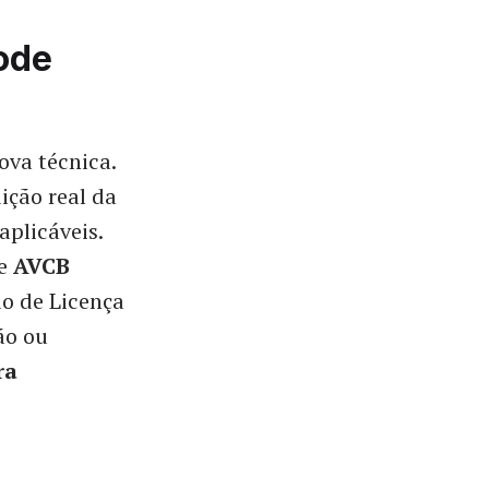
ode
ova técnica.
ção real da
aplicáveis.
de
AVCB
do de Licença
ão ou
ra